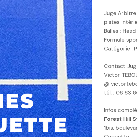
Juge Arbitre
pistes intér
Balles : Head
Formule spo
Catégorie : 
Contact Juge
Victor TEBO
@ victorteb
tél. : 06 63 
Infos complé
Forest Hill 
1bis, boulev
Coquette