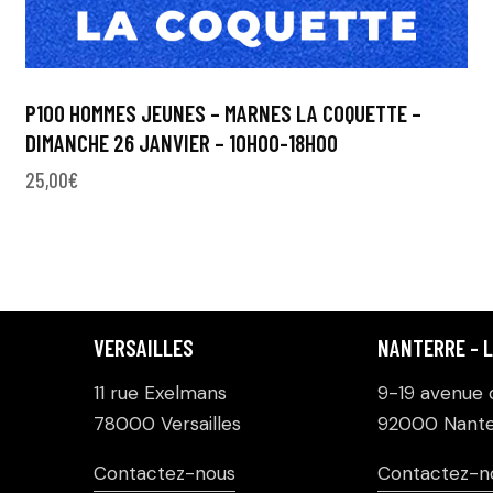
P100 HOMMES JEUNES – MARNES LA COQUETTE –
DIMANCHE 26 JANVIER – 10H00-18H00
25,00
€
VERSAILLES
NANTERRE - 
11 rue Exelmans
9-19 avenue d
78000 Versailles
92000 Nante
Contactez-nous
Contactez-n