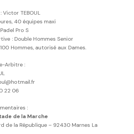
 : Victor TEBOUL
ieures, 40 équipes maxi
 Padel Pro S
rtive : Double Hommes Senior
P100 Hommes, autorisé aux Dames.
-Arbitre :
UL
oul@hotmail.fr
60 22 06
mentaires :
Stade de la Marche
ard de la République – 92430 Marnes La