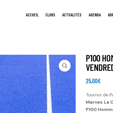
ACCUEIL
CLUBS
ACTUALITÉS
AGENDA
AD
P100 HO
VENDRED
25,00
€
Tournoi de P
Marnes La 
P100 Homme