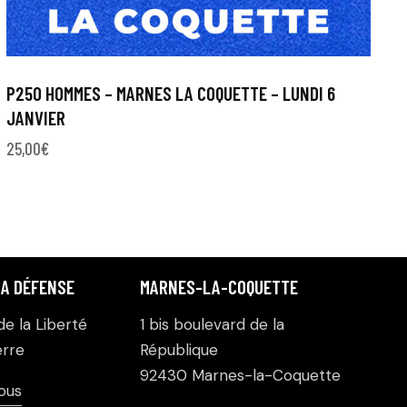
P250 HOMMES – MARNES LA COQUETTE – LUNDI 6
JANVIER
25,00
€
LA DÉFENSE
MARNES-LA-COQUETTE
e la Liberté
1 bis boulevard de la
rre
République
92430 Marnes-la-Coquette
ous