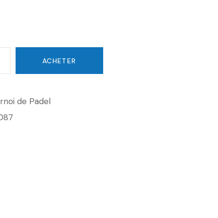
ACHETER
rnoi de Padel
087