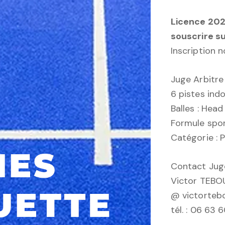
Licence 2024
souscrire s
Inscription 
Juge Arbitre
6 pistes ind
Balles : Head
Formule spor
Catégorie :
Contact Juge
Victor TEBO
@ victorteb
tél. : 06 63 