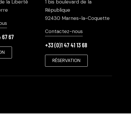
e la Liberté
1 bis boulevard de la
rre
République
92430 Marnes-la-Coquette
ous
Contactez-nous
4 67 67
+33 (0)1 47 41 13 68
ON
RÉSERVATION