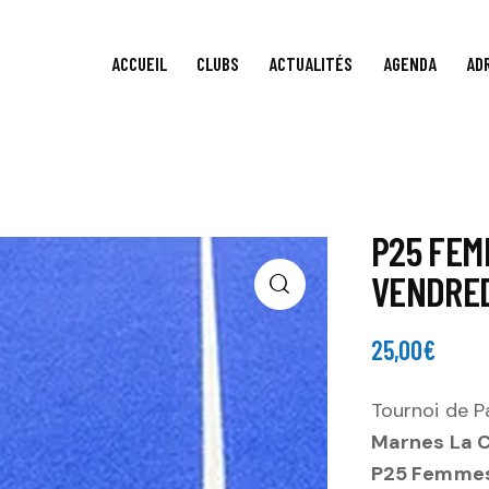
ACCUEIL
CLUBS
ACTUALITÉS
AGENDA
AD
P25 FEM
VENDRED
25,00
€
Tournoi de P
Marnes La 
P25 Femmes 