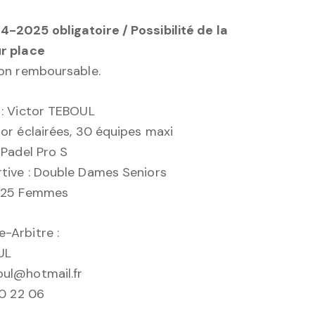
-2025 obligatoire / Possibilité de la
ur place
non remboursable.
 : Victor TEBOUL
oor éclairées, 30 équipes maxi
 Padel Pro S
tive : Double Dames Seniors
 P25 Femmes
-Arbitre :
UL
oul@hotmail.fr
60 22 06