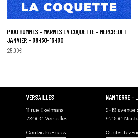
P100 HOMMES – MARNES LA COQUETTE – MERCREDI 1
JANVIER – 08H30-16H00
25,00
€
VERSAILLES
NANTERRE - 
11 rue Exelmans
9-19 avenue d
78000 Versailles
92000 Nante
Contactez-nous
Contactez-n