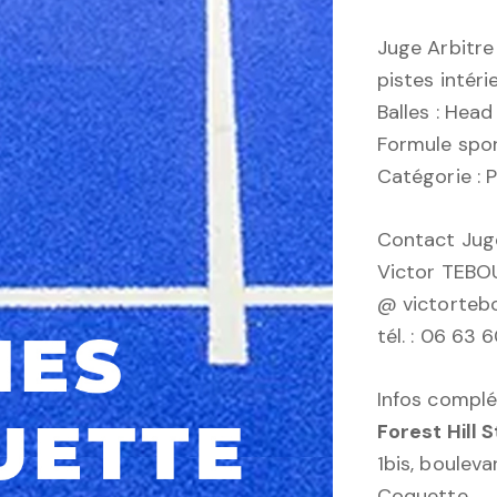
Juge Arbitre
pistes intér
Balles : Head
Formule spor
Catégorie :
Contact Juge
Victor TEBO
@ victorteb
tél. : 06 63 
Infos complé
Forest Hill 
1bis, boulev
Coquette