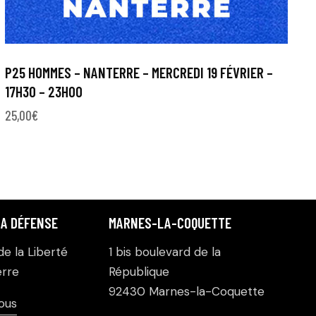
P25 HOMMES – NANTERRE – MERCREDI 19 FÉVRIER –
17H30 – 23H00
25,00
€
LA DÉFENSE
MARNES-LA-COQUETTE
e la Liberté
1 bis boulevard de la
rre
République
92430 Marnes-la-Coquette
ous