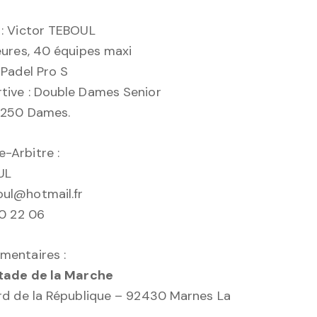
 : Victor TEBOUL
ieures, 40 équipes maxi
 Padel Pro S
tive : Double Dames Senior
 P250 Dames.
-Arbitre :
UL
oul@hotmail.fr
60 22 06
mentaires :
Stade de la Marche
ard de la République – 92430 Marnes La