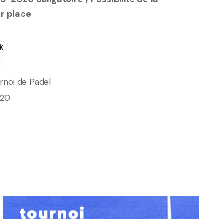
ur place
k
rnoi de Padel
420