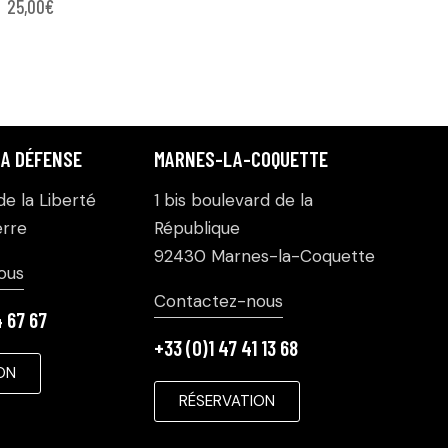
25,00
€
LA DÉFENSE
MARNES-LA-COQUETTE
e la Liberté
1 bis boulevard de la
rre
République
92430 Marnes-la-Coquette
ous
Contactez-nous
4 67 67
+33 (0)1 47 41 13 68
ON
RÉSERVATION