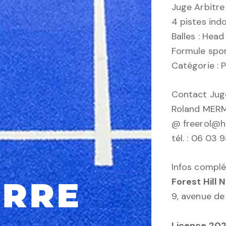
Juge Arbitre
4 pistes ind
Balles : Head
Formule spor
Catégorie :
Contact Juge
Roland MER
@ freerol@h
tél. : 06 03 
Infos complé
Forest Hill 
9, avenue de
Licence 2025