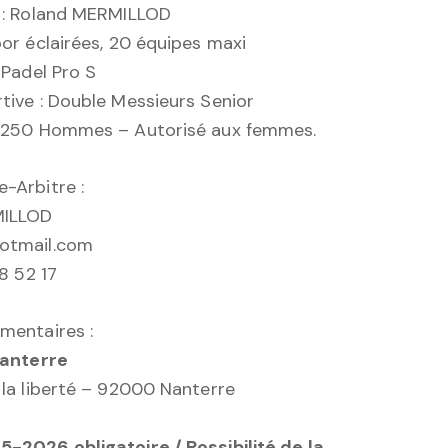
 : Roland MERMILLOD
oor éclairées, 20 équipes maxi
 Padel Pro S
tive : Double Messieurs Senior
 P250 Hommes – Autorisé aux femmes.
-Arbitre :
MILLOD
otmail.com
98 52 17
mentaires :
Nanterre
 la liberté – 92000 Nanterre
-2026 obligatoire / Possibilité de la