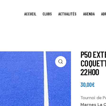
ACCUEIL
CLUBS
ACTUALITÉS
AGENDA
AD
P50 EXT
COQUETT
22H00
30,00
€
Tournoi de P
Marnes La 