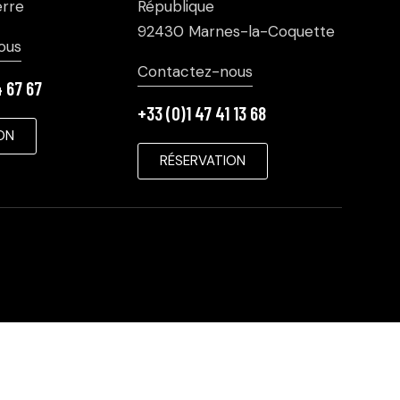
rre
République
92430 Marnes-la-Coquette
ous
Contactez-nous
4 67 67
+33 (0)1 47 41 13 68
ON
RÉSERVATION