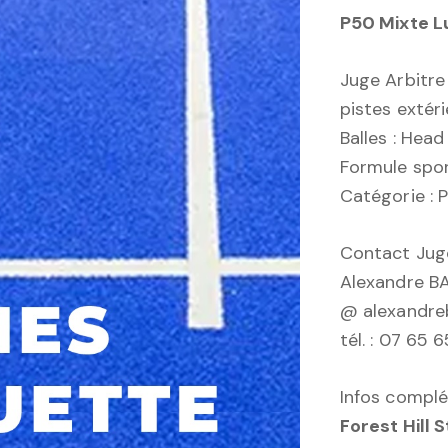
P50 Mixte L
Juge Arbitre
pistes extér
Balles : Head
Formule spor
Catégorie : 
Contact Juge
Alexandre 
@ alexandre
tél. : 07 65 6
Infos complé
Forest Hill 