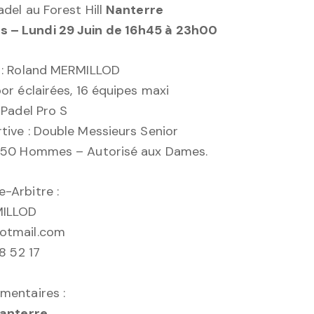
adel au Forest Hill
Nanterre
– Lundi 29 Juin de 16h45 à 23h00
 : Roland MERMILLOD
or éclairées, 16 équipes maxi
 Padel Pro S
tive : Double Messieurs Senior
 P50 Hommes – Autorisé aux Dames.
-Arbitre :
MILLOD
otmail.com
98 52 17
mentaires :
Nanterre