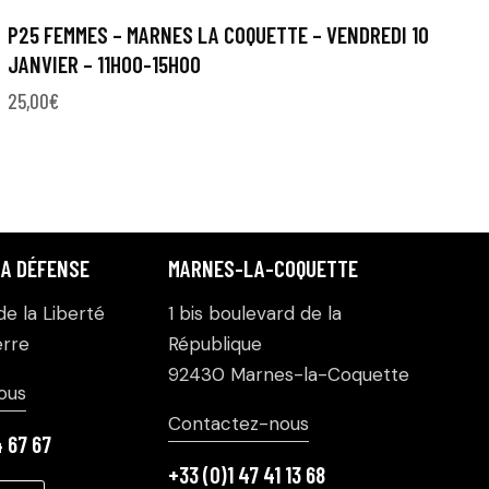
P25 FEMMES – MARNES LA COQUETTE – VENDREDI 10
JANVIER – 11H00-15H00
25,00
€
LA DÉFENSE
MARNES-LA-COQUETTE
e la Liberté
1 bis boulevard de la
rre
République
92430 Marnes-la-Coquette
ous
Contactez-nous
4 67 67
+33 (0)1 47 41 13 68