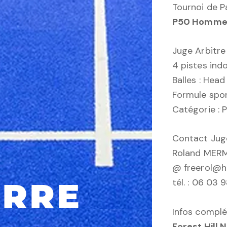
Tournoi de P
P50 Hommes 
Juge Arbitre
4 pistes indo
Balles : Head
Formule spor
Catégorie :
Contact Juge
Roland MER
@ freerol@h
tél. : 06 03 
Infos complé
Forest Hill 