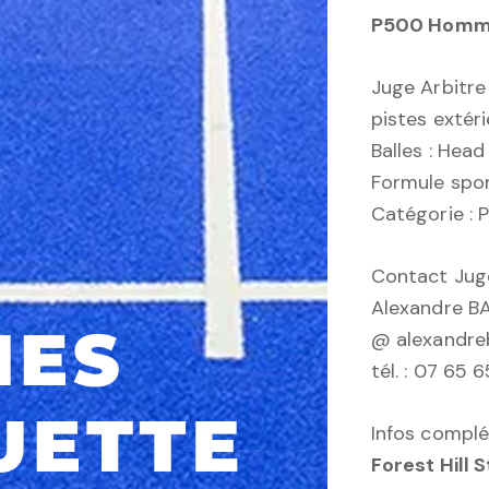
P500 Homme
Juge Arbitre
pistes extér
Balles : Head
Formule spor
Catégorie :
Contact Juge
Alexandre 
@ alexandre
tél. : 07 65 6
Infos complé
Forest Hill 