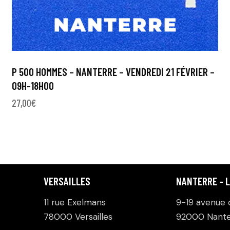
P 500 HOMMES – NANTERRE – VENDREDI 21 FÉVRIER –
09H-18H00
27,00
€
VERSAILLES
NANTERRE - 
11 rue Exelmans
9-19 avenue d
78000 Versailles
92000 Nante