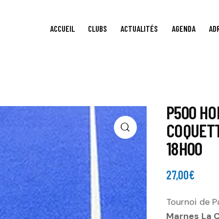
ACCUEIL
CLUBS
ACTUALITÉS
AGENDA
AD
P500 HO
COQUETT
18H00
27,00
€
Tournoi de P
Marnes La 