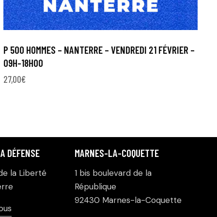
P 500 HOMMES – NANTERRE – VENDREDI 21 FÉVRIER –
09H-18H00
27,00
€
LA DÉFENSE
MARNES-LA-COQUETTE
e la Liberté
1 bis boulevard de la
rre
République
92430 Marnes-la-Coquette
ous