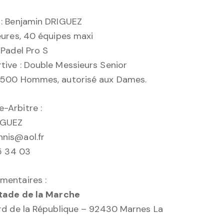
 : Benjamin DRIGUEZ
ieures, 40 équipes maxi
 Padel Pro S
tive : Double Messieurs Senior
 P500 Hommes, autorisé aux Dames.
-Arbitre :
IGUEZ
nis@aol.fr
85 34 03
mentaires :
Stade de la Marche
ard de la République – 92430 Marnes La