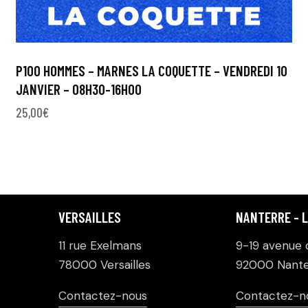
P100 HOMMES – MARNES LA COQUETTE – VENDREDI 10
JANVIER – 08H30-16H00
25,00
€
VERSAILLES
NANTERRE - 
11 rue Exelmans
9-19 avenue d
78000 Versailles
92000 Nante
Contactez-nous
Contactez-n