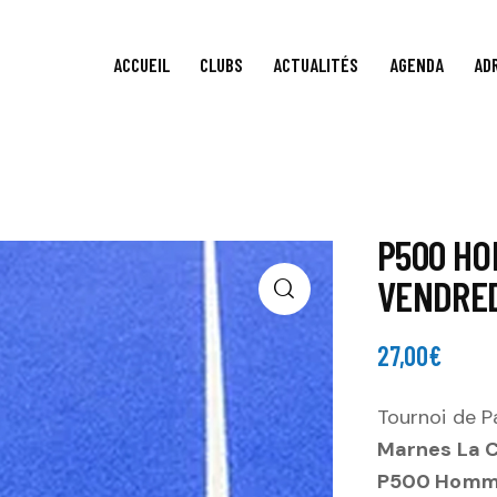
ACCUEIL
CLUBS
ACTUALITÉS
AGENDA
AD
P500 HO
VENDRED
27,00
€
Tournoi de P
Marnes La 
P500 Homme