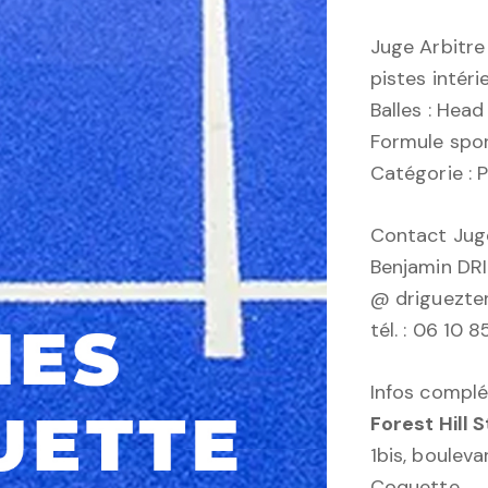
Juge Arbitre
pistes intér
Balles : Head
Formule spor
Catégorie :
Contact Juge
Benjamin DR
@ driguezten
tél. : 06 10 
Infos complé
Forest Hill 
1bis, boulev
Coquette