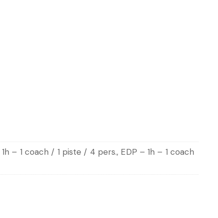
 1h – 1 coach / 1 piste / 4 pers., EDP – 1h – 1 coach