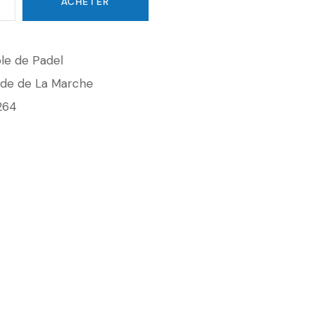
ACHETER
le de Padel
ade de La Marche
264