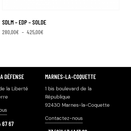
SDLM – EDP – SOLDE
280,00
€
–
425,00
€
LA DÉFENSE
MARNES-LA-COQUETTE
e la Liberté
1 bis boulevard de la
rre
République
92430 Marnes-la-Coquette
ous
Contactez-nous
4 67 67