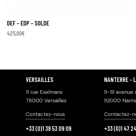
DEF – EDP – SOLDE
425,00
€
VERSAILLES
NANTERRE - 
11 rue Exelmans
9-19 avenue d
78000 Versailles
92000 Nante
Contactez-nous
Contactez-n
+33 (0)1 39 53 09 09
+33 (0)1 47 2