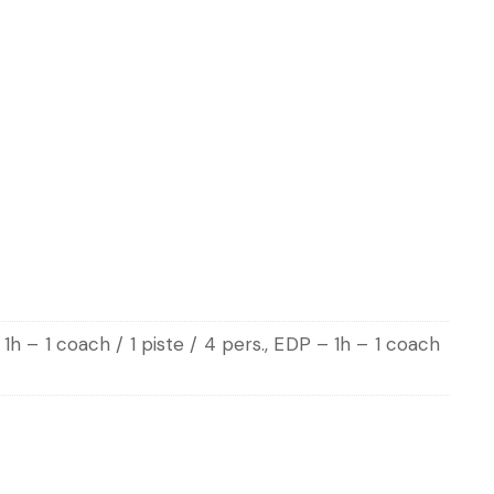
 1h – 1 coach / 1 piste / 4 pers., EDP – 1h – 1 coach