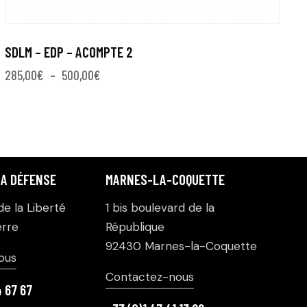
SDLM – EDP – ACOMPTE 2
285,00
€
–
500,00
€
LA DÉFENSE
MARNES-LA-COQUETTE
e la Liberté
1 bis boulevard de la
rre
République
92430 Marnes-la-Coquette
ous
Contactez-nous
4 67 67