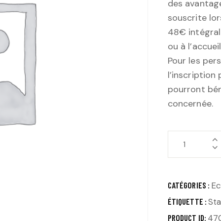
des avantages
souscrite lor
48€ intégral
ou à l’accuei
Pour les pers
l’inscriptio
pourront béné
concernée.
CATÉGORIES :
Ec
ÉTIQUETTE :
St
PRODUCT ID:
47