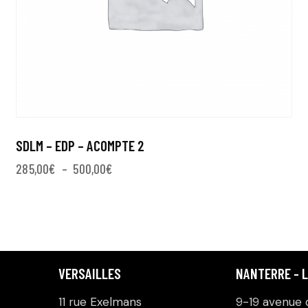
SDLM – EDP – ACOMPTE 2
285,00
€
–
500,00
€
VERSAILLES
NANTERRE - 
11 rue Exelmans
9-19 avenue d