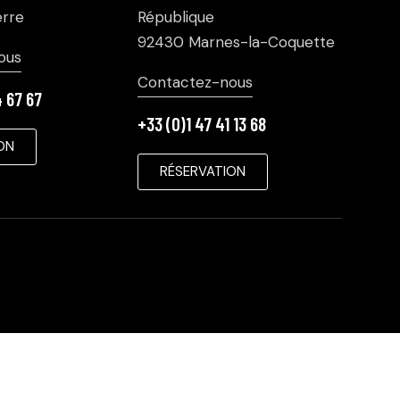
rre
République
92430 Marnes-la-Coquette
ous
Contactez-nous
4 67 67
+33 (0)1 47 41 13 68
ON
RÉSERVATION